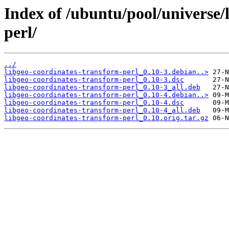
Index of /ubuntu/pool/universe/
perl/
../
libgeo-coordinates-transform-perl_0.10-3.debian..>
libgeo-coordinates-transform-perl_0.10-3.dsc
libgeo-coordinates-transform-perl_0.10-3_all.deb
libgeo-coordinates-transform-perl_0.10-4.debian..>
libgeo-coordinates-transform-perl_0.10-4.dsc
libgeo-coordinates-transform-perl_0.10-4_all.deb
libgeo-coordinates-transform-perl_0.10.orig.tar.gz