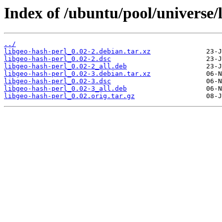
Index of /ubuntu/pool/universe/l
../
libgeo-hash-perl_0.02-2.debian.tar.xz
libgeo-hash-perl_0.02-2.dsc
libgeo-hash-perl_0.02-2_all.deb
libgeo-hash-perl_0.02-3.debian.tar.xz
libgeo-hash-perl_0.02-3.dsc
libgeo-hash-perl_0.02-3_all.deb
libgeo-hash-perl_0.02.orig.tar.gz