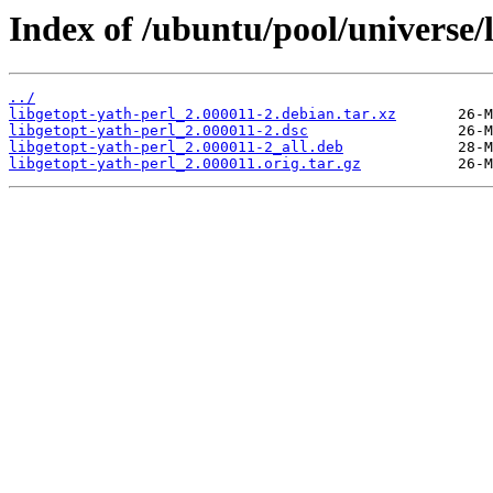
Index of /ubuntu/pool/universe/l
../
libgetopt-yath-perl_2.000011-2.debian.tar.xz
libgetopt-yath-perl_2.000011-2.dsc
libgetopt-yath-perl_2.000011-2_all.deb
libgetopt-yath-perl_2.000011.orig.tar.gz