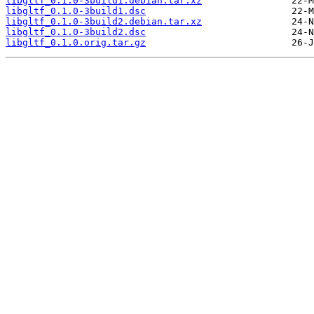
libgltf_0.1.0-3build1.debian.tar.xz
libgltf_0.1.0-3build1.dsc
libgltf_0.1.0-3build2.debian.tar.xz
libgltf_0.1.0-3build2.dsc
libgltf_0.1.0.orig.tar.gz