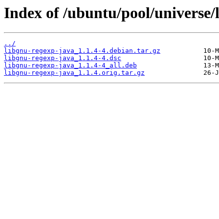
Index of /ubuntu/pool/universe/
../
libgnu-regexp-java_1.1.4-4.debian.tar.gz
libgnu-regexp-java_1.1.4-4.dsc
libgnu-regexp-java_1.1.4-4_all.deb
libgnu-regexp-java_1.1.4.orig.tar.gz