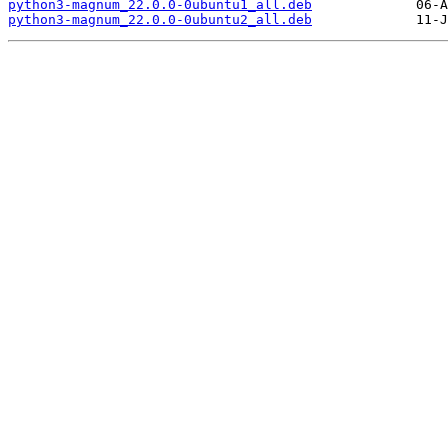
python3-magnum_22.0.0-0ubuntu1_all.deb
python3-magnum_22.0.0-0ubuntu2_all.deb