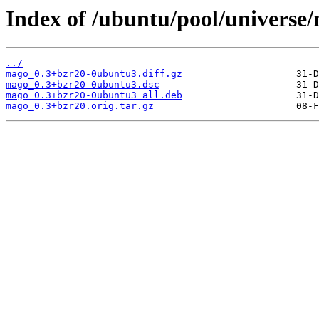
Index of /ubuntu/pool/universe
../
mago_0.3+bzr20-0ubuntu3.diff.gz
mago_0.3+bzr20-0ubuntu3.dsc
mago_0.3+bzr20-0ubuntu3_all.deb
mago_0.3+bzr20.orig.tar.gz