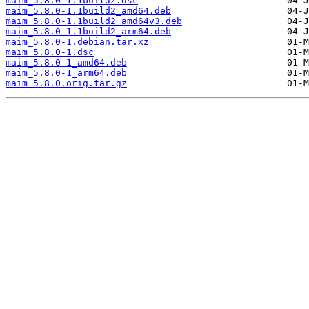
maim_5.8.0-1.1build2.dsc
maim_5.8.0-1.1build2_amd64.deb
maim_5.8.0-1.1build2_amd64v3.deb
maim_5.8.0-1.1build2_arm64.deb
maim_5.8.0-1.debian.tar.xz
maim_5.8.0-1.dsc
maim_5.8.0-1_amd64.deb
maim_5.8.0-1_arm64.deb
maim_5.8.0.orig.tar.gz