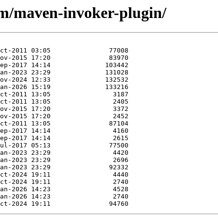
/m/maven-invoker-plugin/