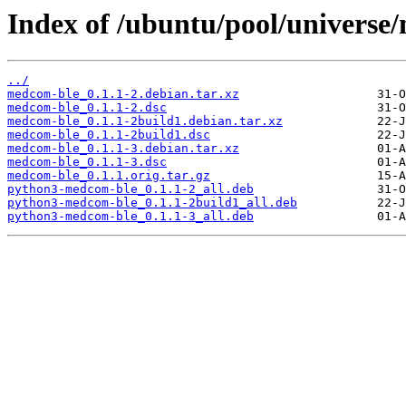
Index of /ubuntu/pool/universe
../
medcom-ble_0.1.1-2.debian.tar.xz
medcom-ble_0.1.1-2.dsc
medcom-ble_0.1.1-2build1.debian.tar.xz
medcom-ble_0.1.1-2build1.dsc
medcom-ble_0.1.1-3.debian.tar.xz
medcom-ble_0.1.1-3.dsc
medcom-ble_0.1.1.orig.tar.gz
python3-medcom-ble_0.1.1-2_all.deb
python3-medcom-ble_0.1.1-2build1_all.deb
python3-medcom-ble_0.1.1-3_all.deb