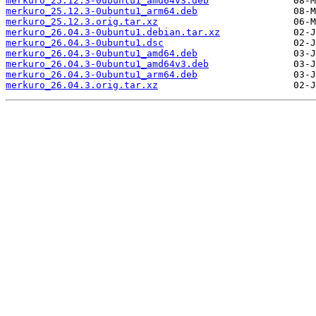
merkuro_25.12.3-0ubuntu1_amd64v3.deb
merkuro_25.12.3-0ubuntu1_arm64.deb
merkuro_25.12.3.orig.tar.xz
merkuro_26.04.3-0ubuntu1.debian.tar.xz
merkuro_26.04.3-0ubuntu1.dsc
merkuro_26.04.3-0ubuntu1_amd64.deb
merkuro_26.04.3-0ubuntu1_amd64v3.deb
merkuro_26.04.3-0ubuntu1_arm64.deb
merkuro_26.04.3.orig.tar.xz