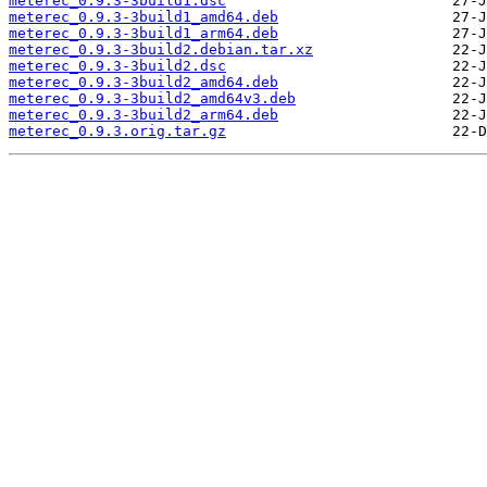
meterec_0.9.3-3build1.dsc
meterec_0.9.3-3build1_amd64.deb
meterec_0.9.3-3build1_arm64.deb
meterec_0.9.3-3build2.debian.tar.xz
meterec_0.9.3-3build2.dsc
meterec_0.9.3-3build2_amd64.deb
meterec_0.9.3-3build2_amd64v3.deb
meterec_0.9.3-3build2_arm64.deb
meterec_0.9.3.orig.tar.gz