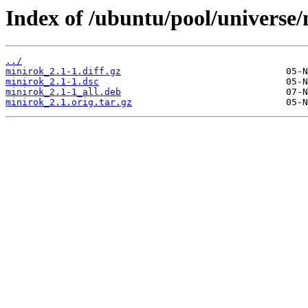
Index of /ubuntu/pool/universe
../
minirok_2.1-1.diff.gz
minirok_2.1-1.dsc
minirok_2.1-1_all.deb
minirok_2.1.orig.tar.gz