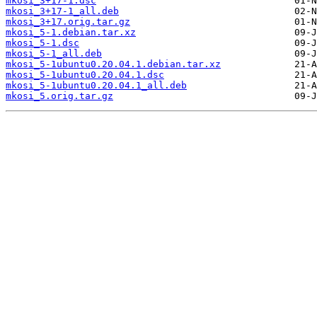
mkosi_3+17-1.dsc
mkosi_3+17-1_all.deb
mkosi_3+17.orig.tar.gz
mkosi_5-1.debian.tar.xz
mkosi_5-1.dsc
mkosi_5-1_all.deb
mkosi_5-1ubuntu0.20.04.1.debian.tar.xz
mkosi_5-1ubuntu0.20.04.1.dsc
mkosi_5-1ubuntu0.20.04.1_all.deb
mkosi_5.orig.tar.gz