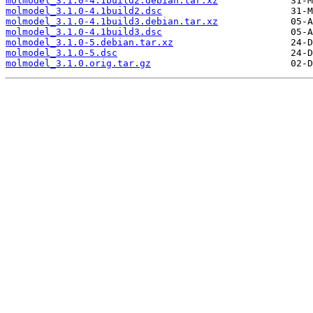
molmodel_3.1.0-4.1build2.debian.tar.xz
molmodel_3.1.0-4.1build2.dsc
molmodel_3.1.0-4.1build3.debian.tar.xz
molmodel_3.1.0-4.1build3.dsc
molmodel_3.1.0-5.debian.tar.xz
molmodel_3.1.0-5.dsc
molmodel_3.1.0.orig.tar.gz