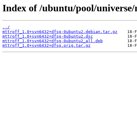
Index of /ubuntu/pool/universe/
../
mttroff_1.0+svn6432+dfsg-0ubuntu2.debian.tar.gz
mttroff_1.0+svn6432+dfsg-0ubuntu2.dsc
mttroff_1.0+svn6432+dfsg-0ubuntu2_all.deb
mttroff_1.0+svn6432+dfsg.orig.tar.gz