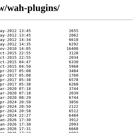
/w/wah-plugins/