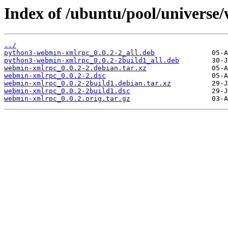
Index of /ubuntu/pool/univers
../
python3-webmin-xmlrpc_0.0.2-2_all.deb
python3-webmin-xmlrpc_0.0.2-2build1_all.deb
webmin-xmlrpc_0.0.2-2.debian.tar.xz
webmin-xmlrpc_0.0.2-2.dsc
webmin-xmlrpc_0.0.2-2build1.debian.tar.xz
webmin-xmlrpc_0.0.2-2build1.dsc
webmin-xmlrpc_0.0.2.orig.tar.gz