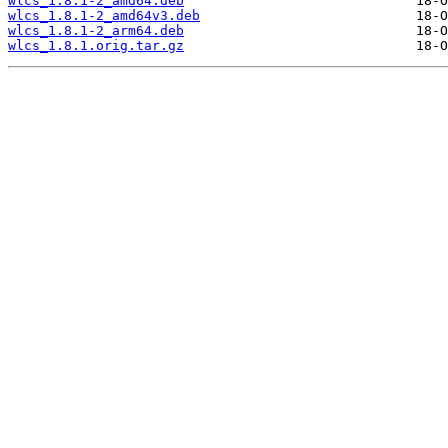
wlcs_1.8.1-2_amd64.deb
wlcs_1.8.1-2_amd64v3.deb
wlcs_1.8.1-2_arm64.deb
wlcs_1.8.1.orig.tar.gz